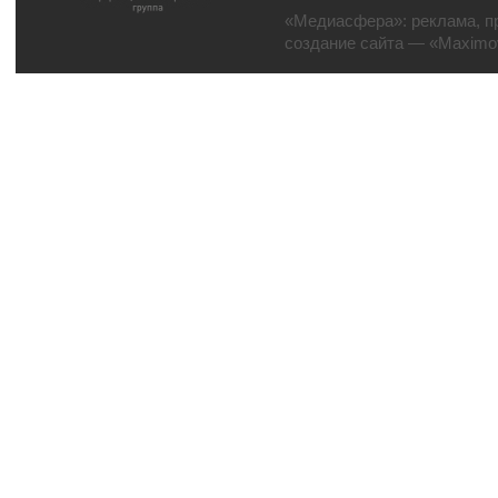
«Медиасфера»:
реклама
,
п
создание сайта
— «Maximov