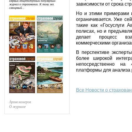
Первый общедоступный популярный
зависимости от срока ст
журнал о страховании. К тому же,
глянцевый...
Но и этими примерами и
ограничивается. Уже се
такие как «Госуслуги А
полисах, но и предъявл
делает процесс вз
коммерческими организа
В перспективе эксперт
более широкой интег
непосредственно на 
платформы для анализа 
Все Новости о страхова
Архив номеров
О журнале