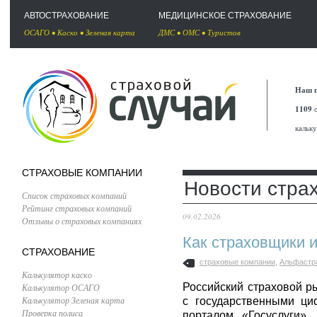
АВТОСТРАХОВАНИЕ
МЕДИЦИНСКОЕ СТРАХОВАНИЕ
ОСАГО
•
Каско
•
Зеленая карта
ДМС
•
ОМС
•
Туристов
Наш п
1109
с
кальк
СТРАХОВЫЕ КОМПАНИИ
Новости стра
Список страховых компаний
Рейтинг страховых компаний
09.02.2026
Отзывы о страховых компаниях
Как страховщики и
СТРАХОВАНИЕ
страховые компании
,
Альфастр
Калькулятор каско
Российский страховой р
Калькулятор ОСАГО
Калькулятор Зеленая карта
с государственными ц
Проверка полиса
порталом «Госуслуги».