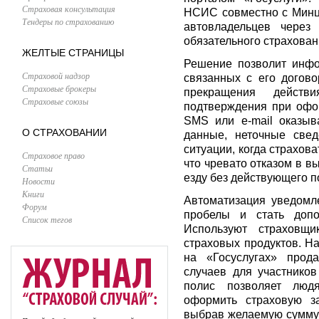
Страховая консультация
НСИС совместно с Минц
Тендеры по страхованию
автовладельцев через
обязательного страхован
ЖЕЛТЫЕ СТРАНИЦЫ
Решение позволит инфо
Страховой надзор
связанных с его догов
Страховые брокеры
прекращения действ
Страховые союзы
подтверждения при офо
SMS или e-mail оказыв
О СТРАХОВАНИИ
данные, неточные свед
ситуации, когда страхов
Страховое право
что чревато отказом в 
Статьи
езду без действующего п
Новости
Книги
Автоматизация уведомле
Форум
пробелы и стать допо
Список тегов
Используют страховщ
страховых продуктов. Н
на «Госуслугах» прод
случаев для участнико
полис позволяет людя
оформить страховую з
выбрав желаемую сумму 