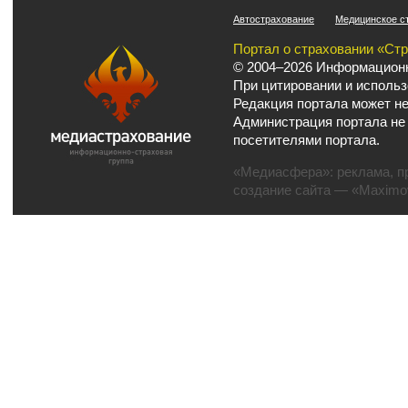
Автострахование
Медицинское с
Портал о страховании «Ст
© 2004–2026 Информационн
При цитировании и использ
Редакция портала может не
Администрация портала не
посетителями портала.
«Медиасфера»:
реклама
,
п
создание сайта
— «Maximov