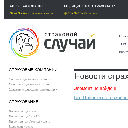
АВТОСТРАХОВАНИЕ
МЕДИЦИНСКОЕ СТРАХОВАНИЕ
ОСАГО
•
Каско
•
Зеленая карта
ДМС
•
ОМС
•
Туристов
Наш п
1109
с
кальк
СТРАХОВЫЕ КОМПАНИИ
Новости стра
Список страховых компаний
Рейтинг страховых компаний
Элемент не найден!
Отзывы о страховых компаниях
Все Новости о страхова
СТРАХОВАНИЕ
Калькулятор каско
Калькулятор ОСАГО
Калькулятор Зеленая карта
Проверка полиса