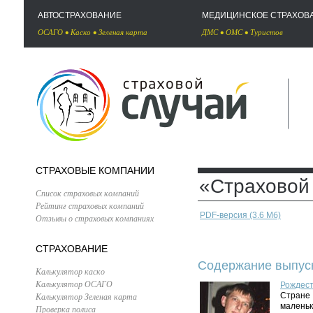
АВТОСТРАХОВАНИЕ
МЕДИЦИНСКОЕ СТРАХОВ
ОСАГО
•
Каско
•
Зеленая карта
ДМС
•
ОМС
•
Туристов
СТРАХОВЫЕ КОМПАНИИ
«Страховой 
Список страховых компаний
Рейтинг страховых компаний
PDF-версия (3.6 Мб)
Отзывы о страховых компаниях
СТРАХОВАНИЕ
Содержание выпуск
Калькулятор каско
Калькулятор ОСАГО
Рождес
Калькулятор Зеленая карта
Стране
маленьк
Проверка полиса