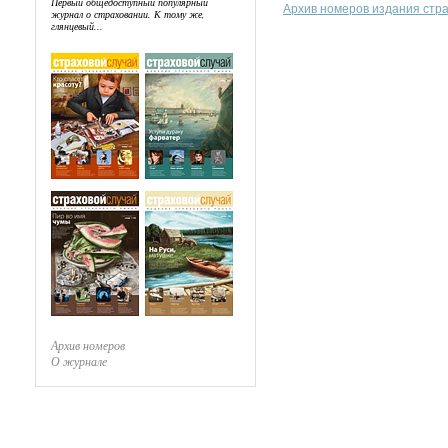
Первый общедоступный популярный
Архив номеров издания стр
журнал о страховании. К тому же,
глянцевый...
Архив номеров
О журнале