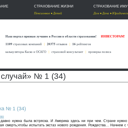
АНИЕ
СТРАХОВАНИЕ ЖИЗНИ
СТРАХОВАНИЕ ИМ
Пенсионное
•
Детей
Дом
•
Дача
•
Юридическ
Наш портал признан лучшим в России в области страхования!
ИНВЕСТОРАМ!
1109
страховых компаний
|
20375
отзывов
|
16
рейтингов
калькуляторы Каско
и
ОСАГО
|
страховой консультант
|
проверка полиса
случай» № 1 (34)
а № 1 (34)
тво
 давно нужна была встряска. И Америка здесь ни при чем. Стране нужн
ая смерть,чтобы испытать экстаз нового рождения. Рождества… Начнем с 