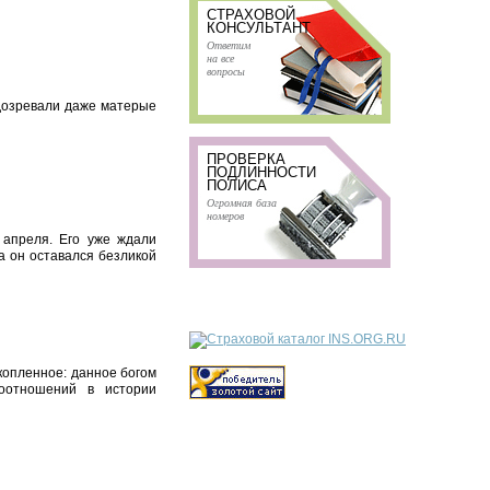
СТРАХОВОЙ
КОНСУЛЬТАНТ
Ответим
на все
вопросы
одозревали даже матерые
ПРОВЕРКА
ПОДЛИННОСТИ
ПОЛИСА
Огромная база
номеров
 апреля. Его уже ждали
а он оставался безликой
копленное: данное богом
оотношений в истории