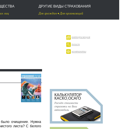
УЩЕСТВА
ДРУГИЕ ВИДЫ СТРАХОВАНИЯ
их лиц
Для граждан
•
Для организаций
авторизация
поиск
контакты
КАЛЬКУЛЯТОР
КАСКО,ОСАГО
Расчёт стоимости
страховки на Ваш
автомобиль
о было очищение. Нужна
чистого листа? С белого