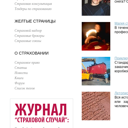
снега? 
Страховая консультация
Тендеры по страхованию
ЖЕЛТЫЕ СТРАНИЦЫ
Магия с
В течен
Страховой надзор
профес
Страховые брокеры
Страховые союзы
О СТРАХОВАНИИ
Приклю
Страховое право
Станда
заказчи
Статьи
коробко
Новости
Книги
Форум
Список тегов
Летопис
Вся ист
или за
человеч