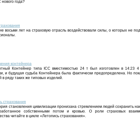
С нового года?
трахования
ие восьми лет на страховую отрасль воздействовали силы, о которых не п
сионалы.
чения контейнера
ртный Контейнер типа ICC вместимостью 24 т был изготовлен в 14:23 4
ки, и будущая судьба Контейнера была фактически предопределена. Но пок
й в ряду таких же типовых изделий.
ь страхования
ория становления цивилизации пронизана стремлением людей сохранить на
работанное собственными потом и кровью. О роли страховых взаим
ества читайте в цикле «Летопись страхования».