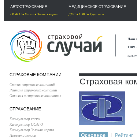
АВТОСТРАХОВАНИЕ
МЕДИЦИНСКОЕ СТРАХОВАНИЕ
ОСАГО
•
Каско
•
Зеленая карта
ДМС
•
ОМС
•
Туристов
Наш п
1109
с
кальк
СТРАХОВЫЕ КОМПАНИИ
Страховая ко
Список страховых компаний
Рейтинг страховых компаний
Отзывы о страховых компаниях
СТРАХОВАНИЕ
Калькулятор каско
Калькулятор ОСАГО
Калькулятор Зеленая карта
Проверка полиса
Основное
|
Рейтинг