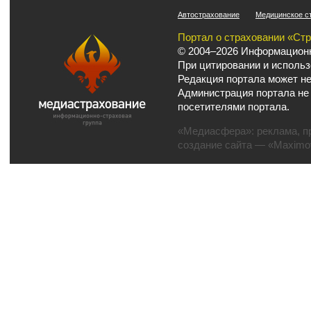
Автострахование
Медицинское с
Портал о страховании «Ст
© 2004–2026 Информационн
При цитировании и использ
Редакция портала может не
Администрация портала не
посетителями портала.
«Медиасфера»:
реклама
,
п
создание сайта
— «Maximov