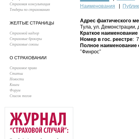
Страховая консультация
Наименования
|
Публи
Тендеры по страхованию
Адрес фактического м
ЖЕЛТЫЕ СТРАНИЦЫ
Тула, ул. Демонстрации, д
Страховой надзор
Краткое наименование
Страховые брокеры
Номер в гос. реестре
: 
Страховые союзы
Полное наименование 
"Финрос"
О СТРАХОВАНИИ
Страховое право
Статьи
Новости
Книги
Форум
Список тегов