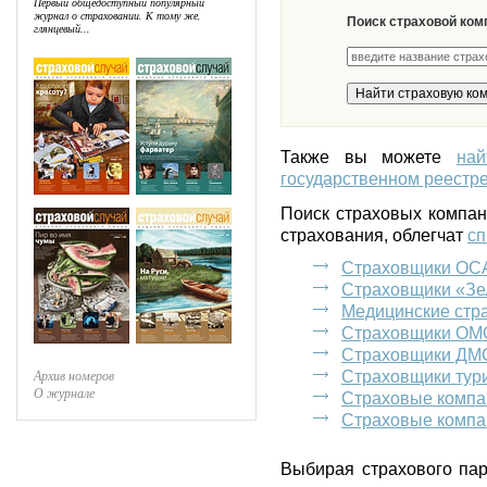
Первый общедоступный популярный
журнал о страховании. К тому же,
Поиск страховой ком
глянцевый...
Также вы можете
на
государственном реестре
Поиск страховых компа
страхования, облегчат
сп
Страховщики ОС
Страховщики «Зе
Медицинские стр
Страховщики ОМ
Страховщики ДМ
Архив номеров
Страховщики тур
О журнале
Страховые компа
Страховые компа
Выбирая страхового пар