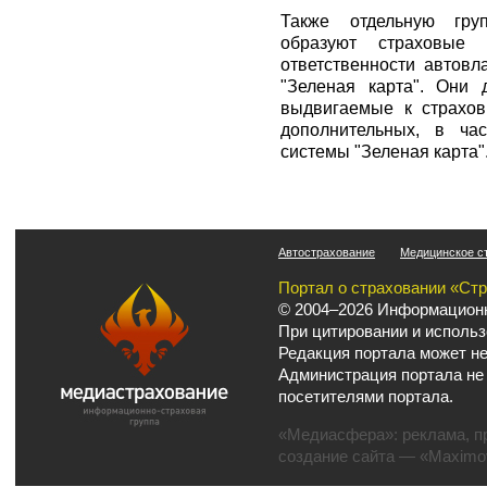
Также отдельную гру
образуют страховые 
ответственности автов
"Зеленая карта". Они 
выдвигаемые к страхов
дополнительных, в ча
системы "Зеленая карта"
Автострахование
Медицинское с
Портал о страховании «Ст
© 2004–2026 Информационн
При цитировании и использ
Редакция портала может не
Администрация портала не
посетителями портала.
«Медиасфера»:
реклама
,
п
создание сайта
— «Maximov