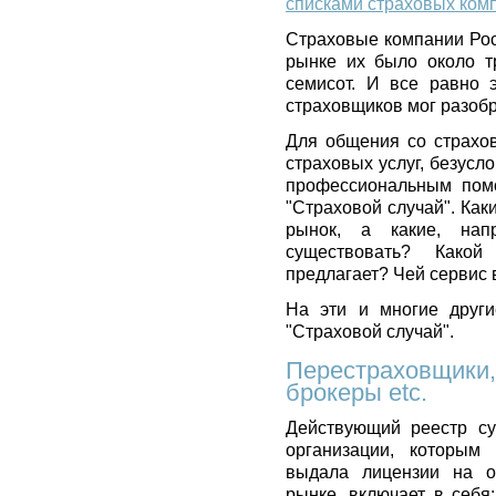
списками страховых ком
Страховые компании Рос
рынке их было около т
семисот. И все равно 
страховщиков мог разобра
Для общения со страхо
страховых услуг, безусл
профессиональным помо
"Страховой случай". Ка
рынок, а какие, нап
существовать? Како
предлагает? Чей сервис
На эти и многие други
"Страховой случай".
Перестраховщики,
брокеры etc.
Действующий реестр су
организации, которым
выдала лицензии на о
рынке, включает в себя