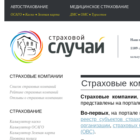
АВТОСТРАХОВАНИЕ
МЕДИЦИНСКОЕ СТРАХОВАНИЕ
ОСАГО
•
Каско
•
Зеленая карта
ДМС
•
ОМС
•
Туристов
Наш п
1109
с
кальк
СТРАХОВЫЕ КОМПАНИИ
Страховые ко
Список страховых компаний
Рейтинг страховых компаний
Страховые компании
,
Отзывы о страховых компаниях
представлены на портале
СТРАХОВАНИЕ
Во-первых
, на портал
реестр субъектов страх
Калькулятор каско
организации
,
страховых 
Калькулятор ОСАГО
(ОВС)
.
Калькулятор Зеленая карта
Проверка полиса