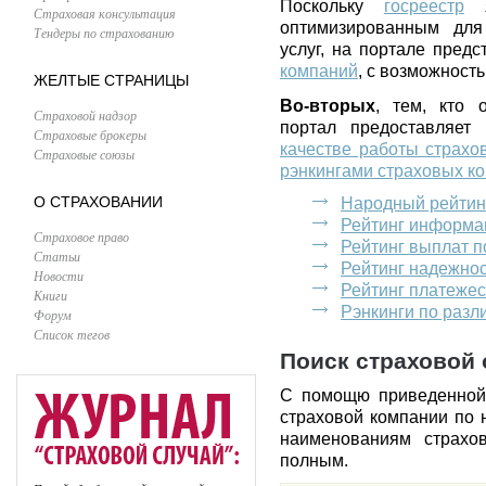
Поскольку
госреестр
я
Страховая консультация
оптимизированным для
Тендеры по страхованию
услуг, на портале пред
компаний
, с возможност
ЖЕЛТЫЕ СТРАНИЦЫ
Во-вторых
, тем, кто 
Страховой надзор
портал предоставляет
Страховые брокеры
качестве работы страхо
Страховые союзы
рэнкингами страховых к
О СТРАХОВАНИИ
Народный рейтин
Рейтинг информа
Страховое право
Рейтинг выплат 
Статьи
Рейтинг надежно
Новости
Рейтинг платеже
Книги
Рэнкинги по раз
Форум
Список тегов
Поиск страховой 
С помощю приведенной
страховой компании по 
наименованиям страхо
полным.