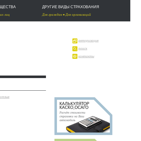
УЩЕСТВА
ДРУГИЕ ВИДЫ СТРАХОВАНИЯ
их лиц
Для граждан
•
Для организаций
авторизация
поиск
контакты
 отзыв
КАЛЬКУЛЯТОР
КАСКО,ОСАГО
Расчёт стоимости
страховки на Ваш
автомобиль