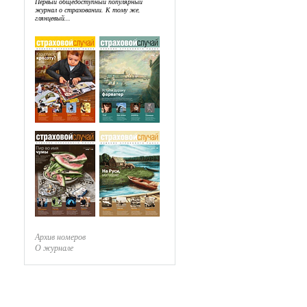
Первый общедоступный популярный
журнал о страховании. К тому же,
глянцевый...
Архив номеров
О журнале