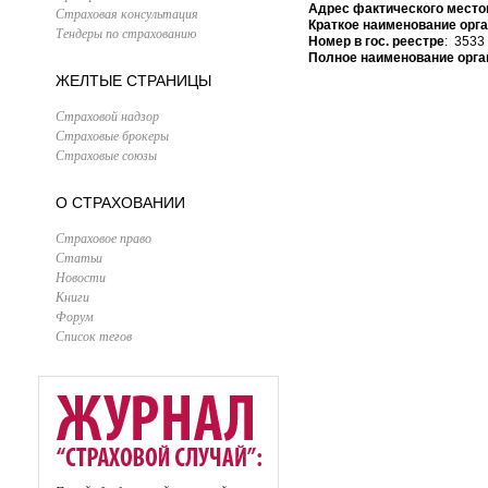
Адрес фактического место
Страховая консультация
Краткое наименование орг
Тендеры по страхованию
Номер в гос. реестре
: 3533
Полное наименование орга
ЖЕЛТЫЕ СТРАНИЦЫ
Страховой надзор
Страховые брокеры
Страховые союзы
О СТРАХОВАНИИ
Страховое право
Статьи
Новости
Книги
Форум
Список тегов