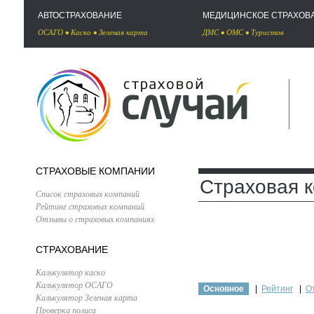
АВТОСТРАХОВАНИЕ
МЕДИЦИНСКОЕ СТРАХОВ
ОСАГО
•
Каско
•
Зеленая карта
ДМС
•
ОМС
•
Туристов
СТРАХОВЫЕ КОМПАНИИ
Страховая 
Список страховых компаний
Рейтинг страховых компаний
Отзывы о страховых компаниях
СТРАХОВАНИЕ
Калькулятор каско
Калькулятор ОСАГО
Основное
|
Рейтинг
|
О
Калькулятор Зеленая карта
Проверка полиса