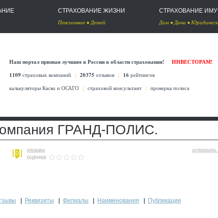
АНИЕ
СТРАХОВАНИЕ ЖИЗНИ
СТРАХОВАНИЕ ИМ
Пенсионное
•
Детей
Дом
•
Дача
•
Юридическ
Наш портал признан лучшим в России в области страхования!
ИНВЕСТОРАМ!
1109
страховых компаний
|
20375
отзывов
|
16
рейтингов
калькуляторы Каско
и
ОСАГО
|
страховой консультант
|
проверка полиса
компания ГРАНД-ПОЛИС.
отзывы
оставить
0
оценка
тзывы
|
Реквизиты
|
Филиалы
|
Наименования
|
Публикации