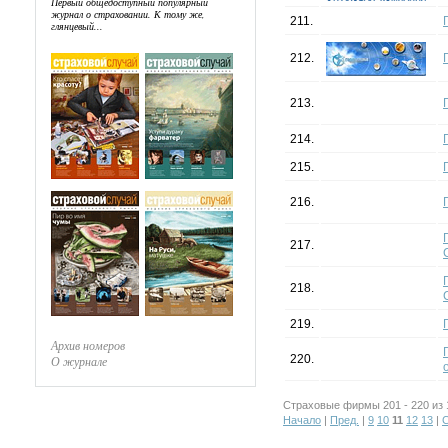
Первый общедоступный популярный
журнал о страховании. К тому же,
211.
глянцевый...
212.
213.
214.
215.
216.
217.
218.
219.
Архив номеров
220.
О журнале
Страховые фирмы 201 - 220 из 
Начало
|
Пред.
|
9
10
11
12
13
|
С