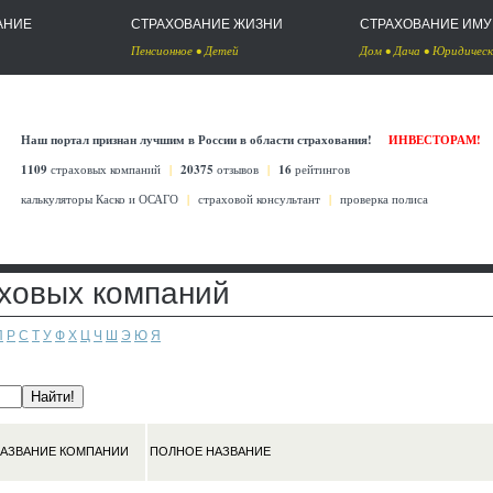
АНИЕ
СТРАХОВАНИЕ ЖИЗНИ
СТРАХОВАНИЕ ИМ
Пенсионное
•
Детей
Дом
•
Дача
•
Юридическ
Наш портал признан лучшим в России в области страхования!
ИНВЕСТОРАМ!
1109
страховых компаний
|
20375
отзывов
|
16
рейтингов
калькуляторы Каско
и
ОСАГО
|
страховой консультант
|
проверка полиса
аховых компаний
П
Р
С
Т
У
Ф
Х
Ц
Ч
Ш
Э
Ю
Я
АЗВАНИЕ КОМПАНИИ
ПОЛНОЕ НАЗВАНИЕ