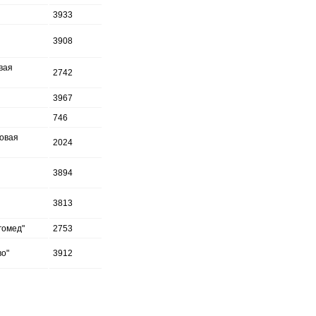
3933
3908
вая
2742
3967
746
овая
2024
3894
3813
гомед"
2753
о"
3912