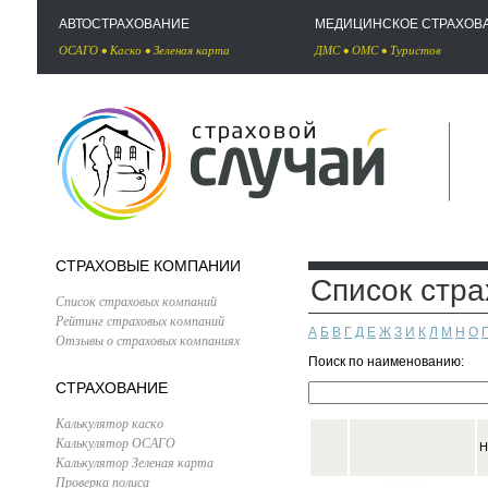
АВТОСТРАХОВАНИЕ
МЕДИЦИНСКОЕ СТРАХОВ
ОСАГО
•
Каско
•
Зеленая карта
ДМС
•
ОМС
•
Туристов
СТРАХОВЫЕ КОМПАНИИ
Список стр
Список страховых компаний
Рейтинг страховых компаний
А
Б
В
Г
Д
Е
Ж
З
И
К
Л
М
Н
О
Отзывы о страховых компаниях
Поиск по наименованию:
СТРАХОВАНИЕ
Калькулятор каско
Калькулятор ОСАГО
Н
Калькулятор Зеленая карта
Проверка полиса