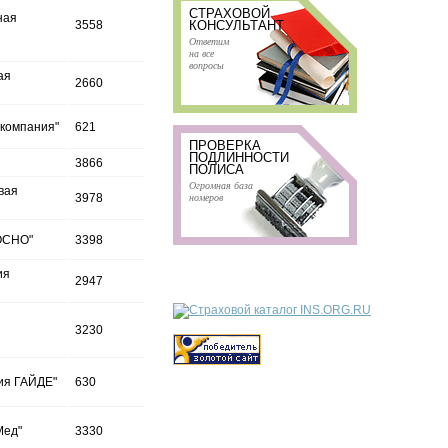
СТРАХОВОЙ
ная
3558
КОНСУЛЬТАНТ
Ответим
на все
вопросы
ая
2660
 компания"
621
ПРОВЕРКА
ПОДЛИННОСТИ
3866
ПОЛИСА
Огромная база
вая
номеров
3978
РОСНО"
3398
ия
2947
3230
ия ГАЙДЕ"
630
Мед"
3330