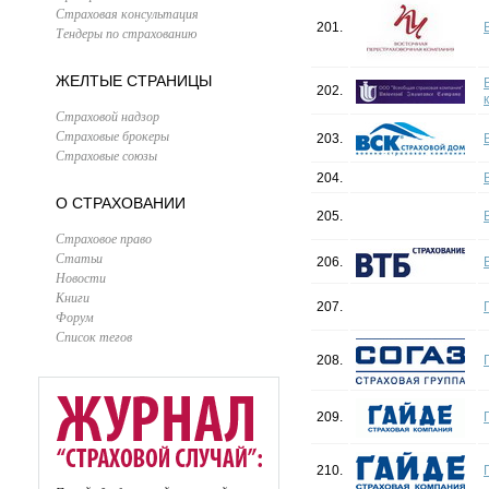
Страховая консультация
201.
Тендеры по страхованию
ЖЕЛТЫЕ СТРАНИЦЫ
202.
Страховой надзор
Страховые брокеры
203.
Страховые союзы
204.
О СТРАХОВАНИИ
205.
Страховое право
Статьи
206.
Новости
Книги
207.
Форум
Список тегов
208.
209.
210.