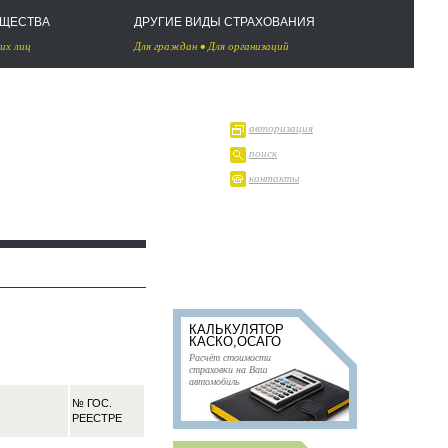
УЩЕСТВА
ДРУГИЕ ВИДЫ СТРАХОВАНИЯ
их лиц
Для граждан
•
Для организаций
авторизация
поиск
контакты
КАЛЬКУЛЯТОР
КАСКО,ОСАГО
Расчёт стоимости
страховки на Ваш
автомобиль
№ ГОС.
РЕЕСТРЕ