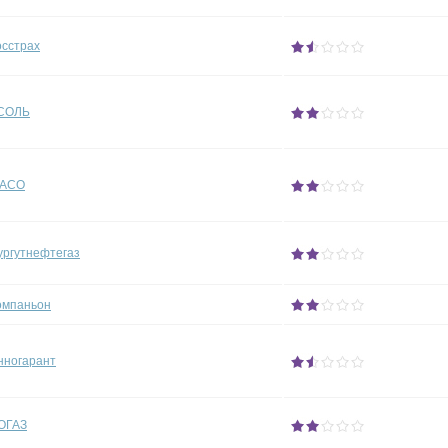
осстрах
СОЛЬ
АСО
ургутнефтегаз
омпаньон
нногарант
ОГАЗ