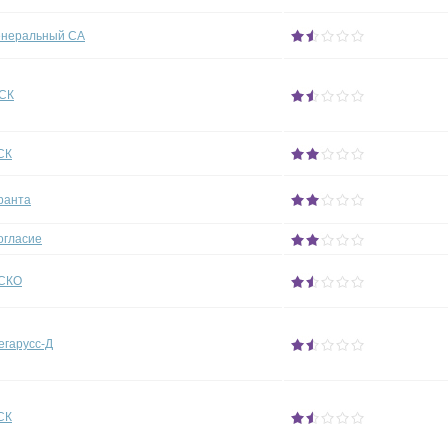
енеральный СА
СК
СК
ранта
огласие
СКО
егарусс-Д
СК