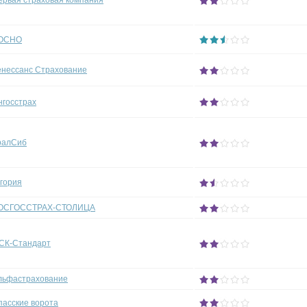
ервая страховая компания
ОСНО
енессанс Страхование
нгосстрах
ралСиб
гория
ОСГОССТРАХ-СТОЛИЦА
СК-Стандарт
льфастрахование
пасские ворота