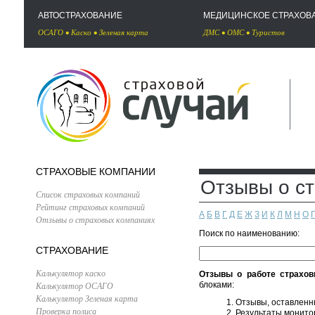
АВТОСТРАХОВАНИЕ
МЕДИЦИНСКОЕ СТРАХОВ
ОСАГО
•
Каско
•
Зеленая карта
ДМС
•
ОМС
•
Туристов
СТРАХОВЫЕ КОМПАНИИ
Отзывы о с
Список страховых компаний
Рейтинг страховых компаний
А
Б
В
Г
Д
Е
Ж
З
И
К
Л
М
Н
О
Отзывы о страховых компаниях
Поиск по наименованию:
СТРАХОВАНИЕ
Калькулятор каско
Отзывы о работе страхов
Калькулятор ОСАГО
блоками:
Калькулятор Зеленая карта
Отзывы, оставленн
Проверка полиса
Результаты монитор