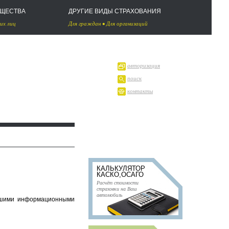
УЩЕСТВА
ДРУГИЕ ВИДЫ СТРАХОВАНИЯ
их лиц
Для граждан
•
Для организаций
авторизация
поиск
контакты
КАЛЬКУЛЯТОР
КАСКО,ОСАГО
Расчёт стоимости
страховки на Ваш
автомобиль
ьшими информационными