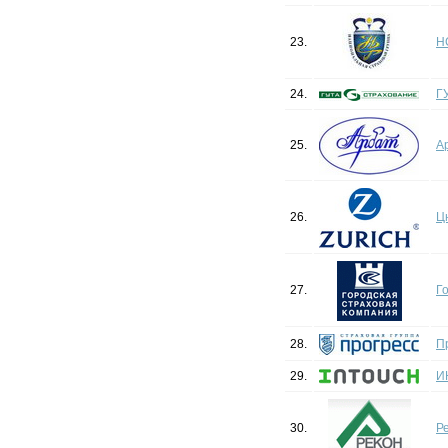
23.
Н
24.
Г
25.
А
26.
Ц
27.
Г
28.
П
29.
И
30.
Р