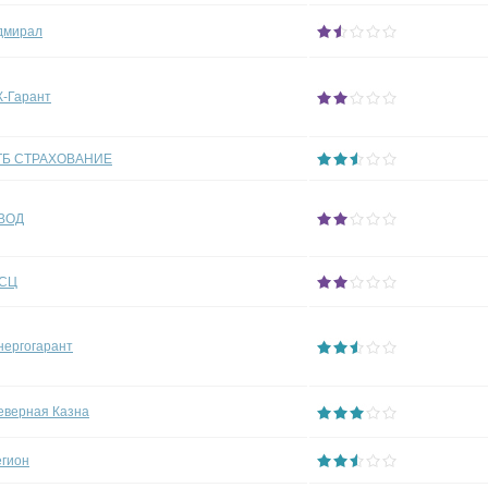
дмирал
К-Гарант
ТБ СТРАХОВАНИЕ
ВОД
СЦ
нергогарант
еверная Казна
егион