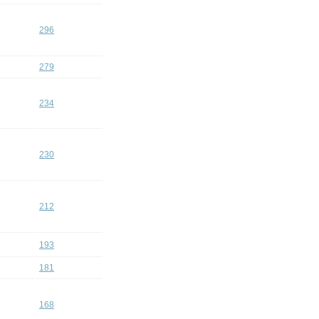
296
279
234
230
212
193
181
168