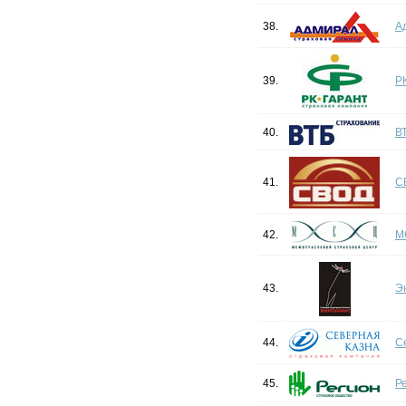
38.
А
39.
Р
40.
В
41.
С
42.
М
43.
Э
44.
С
45.
Р