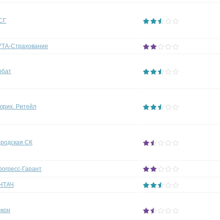
СГ
УТА-Страхование
рбат
юрих. Ритейл
ородская СК
рогресс-Гарант
НТАЧ
екон