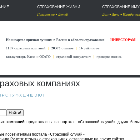
АНИЕ
СТРАХОВАНИЕ ЖИЗНИ
СТРАХОВАНИЕ ИМ
Пенсионное
•
Детей
Дом
•
Дача
•
Юридическ
Наш портал признан лучшим в России в области страхования!
ИНВЕСТОРАМ!
1109
страховых компаний
|
20375
отзывов
|
16
рейтингов
калькуляторы Каско
и
ОСАГО
|
страховой консультант
|
проверка полиса
траховых компаниях
П
Р
С
Т
У
Ф
Х
Ц
Ч
Ш
Э
Ю
Я
ых компаний
представлены на портале «Страховой случай» двумя бол
ые посетителями портала «Страховой случай»
инга Рунета: отзывы о страховщиках, оставленные на других сайтах.