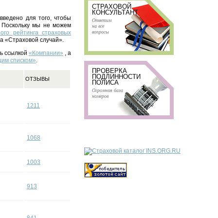
СТРАХОВОЙ
КОНСУЛЬТАНТ
введено для того, чтобы
Ответим
. Поскольку мы не можем
на все
вопросы
ого рейтинга страховых
а «Страховой случай».
сь ссылкой
«Компании»
, а
им списком»
.
ПРОВЕРКА
ПОДЛИННОСТИ
ОТЗЫВЫ
ПОЛИСА
Огромная база
номеров
1211
1068
1003
913