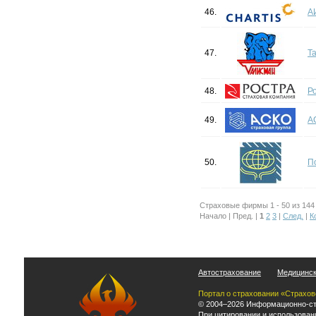
46.
А
47.
Т
48.
Р
49.
А
50.
П
Страховые фирмы 1 - 50 из 144
Начало | Пред. |
1
2
3
|
След.
|
К
Автострахование
Медицинск
Портал о страховании «Страхов
© 2004–2026 Информационно-ст
При цитировании и использован