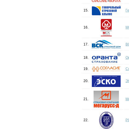
15.
Г
16.
М
17.
В
18.
О
19.
С
20.
Э
21.
М
22.
Р