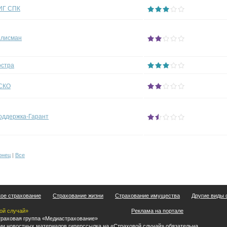
ИГ СПК
алисман
остра
СКО
оддержка-Гарант
онец
|
Все
ое страхование
Страхование жизни
Страхование имущества
Другие виды 
ой случай»
Реклама на портале
раховая группа «Медиастрахование»
ии новостных материалов гиперссылка на «Страховой случай» обязательна.