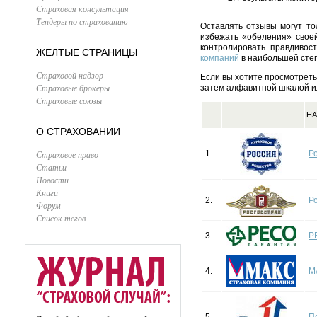
Страховая консультация
Тендеры по страхованию
Оставлять отзывы могут то
избежать «обеления» своей
контролировать правдивос
ЖЕЛТЫЕ СТРАНИЦЫ
компаний
в наибольшей степ
Страховой надзор
Если вы хотите просмотреть
Страховые брокеры
затем алфавитной шкалой и
Страховые союзы
НА
О СТРАХОВАНИИ
Страховое право
1.
Р
Статьи
Новости
Книги
2.
Р
Форум
Список тегов
3.
Р
4.
М