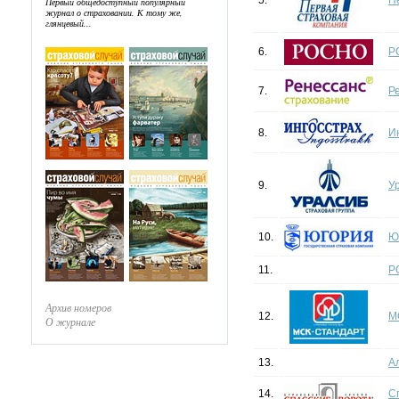
5.
П
Первый общедоступный популярный
журнал о страховании. К тому же,
глянцевый...
6.
Р
7.
Р
8.
И
9.
У
10.
Ю
11.
Р
Архив номеров
12.
М
О журнале
13.
А
14.
С