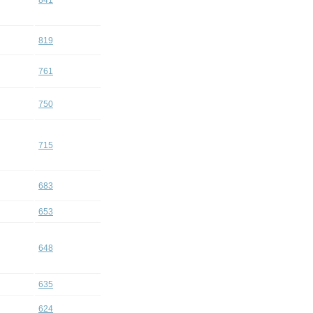
841
819
761
750
715
683
653
648
635
624