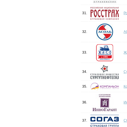
31.
Р
32.
А
33.
Ж
34.
С
35.
К
36.
И
37.
С