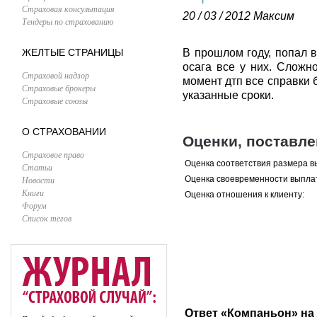
Страховая консультация
20 / 03 / 2012
Максим
Тендеры по страхованию
ЖЕЛТЫЕ СТРАНИЦЫ
В прошлом году, попал в
осага все у них. Сложн
Страховой надзор
момент дтп все справки 
Страховые брокеры
указанные сроки.
Страховые союзы
О СТРАХОВАНИИ
Оценки, поставл
Страховое право
Оценка соответствия размера в
Статьи
Новости
Оценка своевременности выпла
Книги
Оценка отношения к клиенту:
Форум
Список тегов
Ответ «Компаньон» на