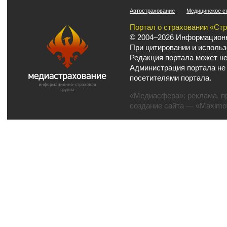
Автострахование
Медицинское с
Портал о страховании «Ст
© 2004–2026 Информационн
При цитировании и использ
Редакция портала может не
Администрация портала не
посетителями портала.
«Медиасфера»:
реклама
,
п
создание сайта
— «Maximov