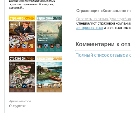
Первый общедоступный популярный
журнал о страховании. К тому же,
глянцевый...
Страховщик «Компаньон» по
Ответить на отзыв (для служб к
Специалист страховой компании
авторизоваться
и являться эксп
Комментарии к от
Полный список отзывов 
Архив номеров
О журнале