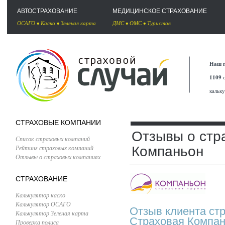
АВТОСТРАХОВАНИЕ
МЕДИЦИНСКОЕ СТРАХОВАНИЕ
ОСАГО
•
Каско
•
Зеленая карта
ДМС
•
ОМС
•
Туристов
Наш п
1109
с
кальк
СТРАХОВЫЕ КОМПАНИИ
Отзывы о стр
Список страховых компаний
Рейтинг страховых компаний
Компаньон
Отзывы о страховых компаниях
СТРАХОВАНИЕ
Калькулятор каско
Калькулятор ОСАГО
Отзыв клиента ст
Калькулятор Зеленая карта
Страховая Компа
Проверка полиса