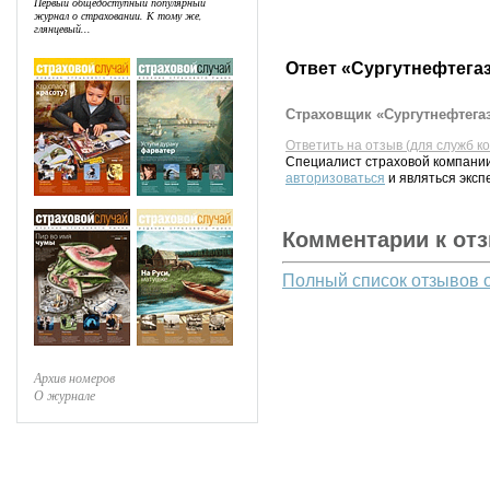
Первый общедоступный популярный
журнал о страховании. К тому же,
глянцевый...
Ответ «Сургутнефтегаз
Страховщик «Сургутнефтегаз
Ответить на отзыв (для служб к
Специалист страховой компании
авторизоваться
и являться эксп
Комментарии к от
Полный список отзывов 
Архив номеров
О журнале