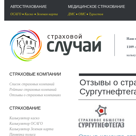
АВТОСТРАХОВАНИЕ
МЕДИЦИНСКОЕ СТРАХОВАНИЕ
ОСАГО
•
Каско
•
Зеленая карта
ДМС
•
ОМС
•
Туристов
Наш п
1109
с
кальк
СТРАХОВЫЕ КОМПАНИИ
Отзывы о стр
Список страховых компаний
Рейтинг страховых компаний
Сургутнефтег
Отзывы о страховых компаниях
СТРАХОВАНИЕ
Калькулятор каско
Калькулятор ОСАГО
Калькулятор Зеленая карта
Проверка полиса