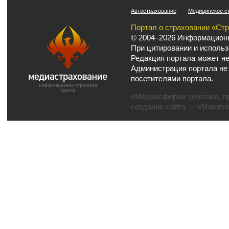
Автострахование
Медицинское с
Портал о страховании «Ст
© 2004–2026 Информационн
При цитировании и использ
Редакция портала может не
Администрация портала не
посетителями портала.
«Медиасфера»:
реклама
,
п
создание сайта
— «Maximov