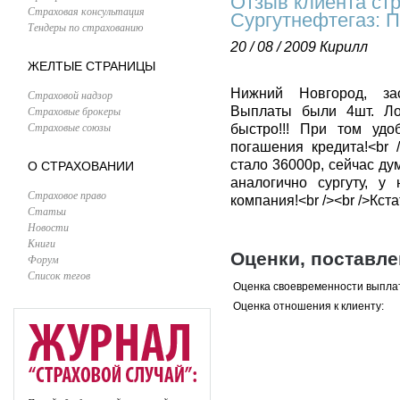
Отзыв клиента ст
Страховая консультация
Сургутнефтегаз: 
Тендеры по страхованию
20 / 08 / 2009
Кирилл
ЖЕЛТЫЕ СТРАНИЦЫ
Нижний Новгород, зас
Страховой надзор
Страховые брокеры
Выплаты были 4шт. Ло
Страховые союзы
быстро!!! При том уд
погашения кредита!<br
стало 36000р, сейчас ду
О СТРАХОВАНИИ
аналогично сургуту, у 
Страховое право
компания!<br /><br />Кст
Статьи
Новости
Книги
Оценки, поставл
Форум
Список тегов
Оценка своевременности выпла
Оценка отношения к клиенту: