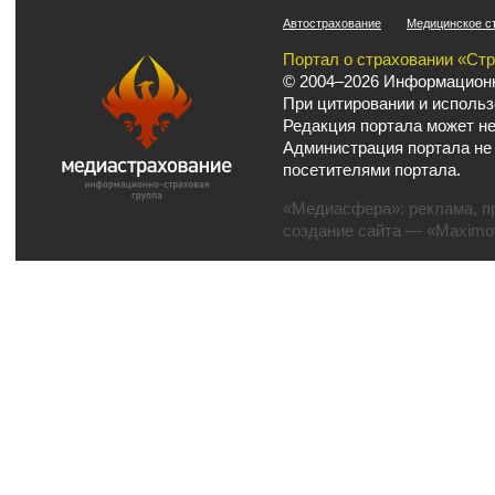
Автострахование
Медицинское с
Портал о страховании «Ст
© 2004–2026 Информационн
При цитировании и использ
Редакция портала может не
Администрация портала не
посетителями портала.
«Медиасфера»:
реклама
,
п
создание сайта
— «Maximov