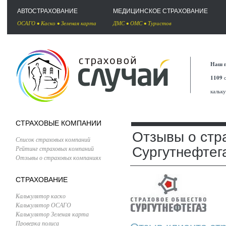
АВТОСТРАХОВАНИЕ
МЕДИЦИНСКОЕ СТРАХОВАНИЕ
ОСАГО
•
Каско
•
Зеленая карта
ДМС
•
ОМС
•
Туристов
Наш п
1109
с
кальк
СТРАХОВЫЕ КОМПАНИИ
Отзывы о стр
Список страховых компаний
Рейтинг страховых компаний
Сургутнефтег
Отзывы о страховых компаниях
СТРАХОВАНИЕ
Калькулятор каско
Калькулятор ОСАГО
Калькулятор Зеленая карта
Проверка полиса