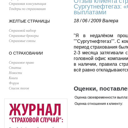
Отзыв клиента ст
Страховая консультация
Сургутнефтегаз: «
Тендеры по страхованию
выплатами
18 / 06 / 2009
Валера
ЖЕЛТЫЕ СТРАНИЦЫ
Страховой надзор
Страховые брокеры
"Я в недалёком прош
Страховые союзы
""Сургутнефтегаз"". С к
период страхования было
2-3 месяца затягивали с
О СТРАХОВАНИИ
головной офис компании
Страховое право
в наличии, правила стр
Статьи
всё равно откладываются 
Новости
Книги
Форум
Оценки, поставл
Список тегов
Оценка своевременности выпла
Оценка отношения к клиенту: