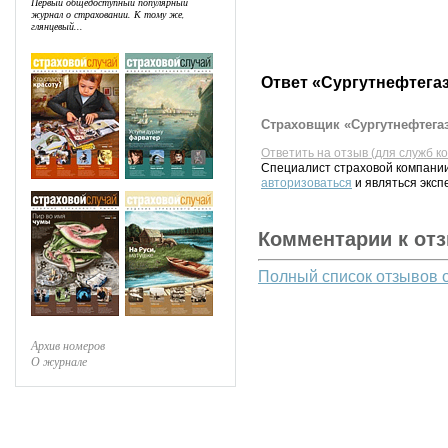
Первый общедоступный популярный
журнал о страховании. К тому же,
глянцевый...
Ответ «Сургутнефтегаз
Страховщик «Сургутнефтегаз
Ответить на отзыв (для служб к
Специалист страховой компании
авторизоваться
и являться эксп
Комментарии к от
Полный список отзывов 
Архив номеров
О журнале