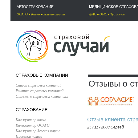
АВТОСТРАХОВАНИЕ
МЕДИЦИНСКОЕ СТРАХОВ
ОСАГО
•
Каско
•
Зеленая карта
ДМС
•
ОМС
•
Туристов
СТРАХОВЫЕ КОМПАНИИ
Отзывы о с
Список страховых компаний
Рейтинг страховых компаний
Отзывы о страховых компаниях
СТРАХОВАНИЕ
Отзыв клиента стр
Калькулятор каско
Калькулятор ОСАГО
25 / 11 / 2008
Сергей
Калькулятор Зеленая карта
Проверка полиса