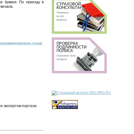
е бумаги. По приезду в
СТРАХОВОЙ
твечала.
КОНСУЛЬТАНТ
Ответим
на все
вопросы
рокомментировать отзыв
ПРОВЕРКА
ПОДЛИННОСТИ
ПОЛИСА
Огромная база
номеров
ся экспертом портала