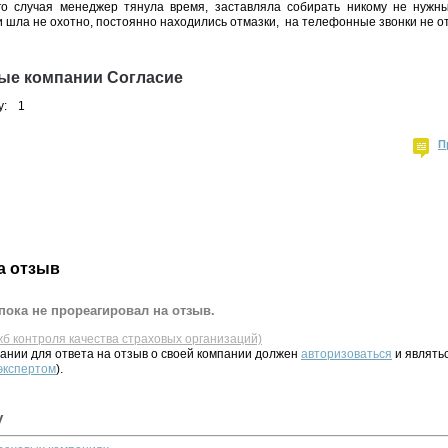
го случая менеджер тянула время, заставляла собирать никому не нужны
 шла не охотно, постоянно находились отмазки, на телефонные звонки не о
ые компании Согласие
у:
1
П
а отзыв
пока не прореагировал на отзыв.
жб контроля качества страховых организаций)
ании для ответа на отзыв о своей компании должен
авторизоваться
и являть
 экспертом
).
у