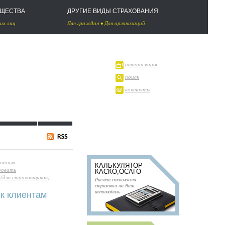
УЩЕСТВА
ДРУГИЕ ВИДЫ СТРАХОВАНИЯ
их лиц
Для граждан
•
Для организаций
авторизация
поиск
контакты
 отзыв
КАЛЬКУЛЯТОР
ровать
КАСКО,ОСАГО
(для страховщиков)
Расчёт стоимости
страховки на Ваш
автомобиль
 к клиентам