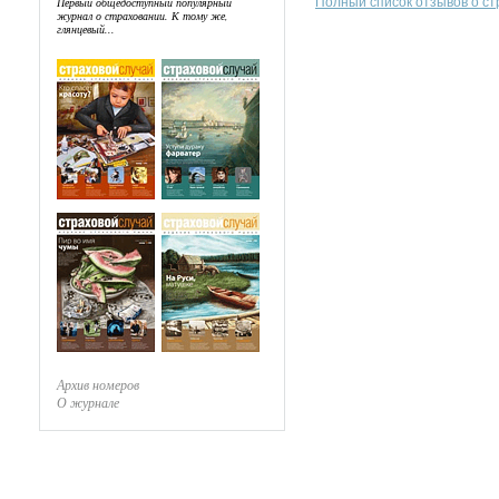
Полный список отзывов о с
Первый общедоступный популярный
журнал о страховании. К тому же,
глянцевый...
Архив номеров
О журнале