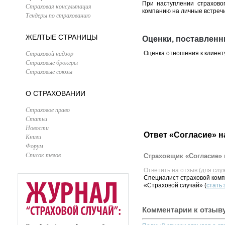
При наступлении страхово
Страховая консультация
компанию на личные встречи
Тендеры по страхованию
ЖЕЛТЫЕ СТРАНИЦЫ
Оценки, поставленн
Страховой надзор
Оценка отношения к клиент
Страховые брокеры
Страховые союзы
О СТРАХОВАНИИ
Страховое право
Статьи
Новости
Ответ «Согласие» н
Книги
Форум
Список тегов
Страховщик «Согласие» 
Ответить на отзыв (для слу
Специалист страховой комп
«Страховой случай» (
стать
Комментарии к отзыв