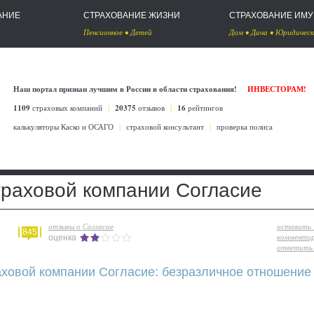
АНИЕ
СТРАХОВАНИЕ ЖИЗНИ
СТРАХОВАНИЕ ИМ
Пенсионное
•
Детей
Дом
•
Дача
•
Юридическ
Наш портал признан лучшим в России в области страхования!
ИНВЕСТОРАМ!
1109
страховых компаний
|
20375
отзывов
|
16
рейтингов
калькуляторы Каско
и
ОСАГО
|
страховой консультант
|
проверка полиса
траховой компании Согласие
отзывы о Согласие
оставить
845
комменти
оценка
ответить 
аховой компании Согласие: безразличное отношение