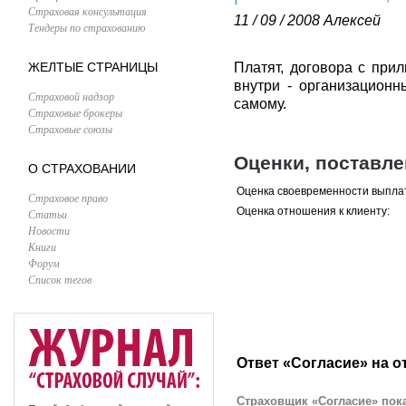
Страховая консультация
11 / 09 / 2008
Алексей
Тендеры по страхованию
ЖЕЛТЫЕ СТРАНИЦЫ
Платят, договора с при
внутри - организационн
Страховой надзор
самому.
Страховые брокеры
Страховые союзы
Оценки, поставл
О СТРАХОВАНИИ
Оценка своевременности выпла
Страховое право
Оценка отношения к клиенту:
Статьи
Новости
Книги
Форум
Список тегов
Ответ «Согласие» на о
Страховщик «Согласие» пока