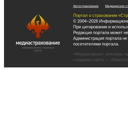
Автострахование
Медицинское с
Портал о страховании «Ст
© 2004–2026 Информационн
При цитировании и использ
Редакция портала может не
Администрация портала не
посетителями портала.
«Медиасфера»:
реклама
,
п
создание сайта
— «Maximov