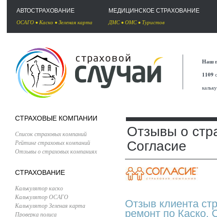
АВТОСТРАХОВАНИЕ
МЕДИЦИНСКОЕ СТРАХОВАНИЕ
ОСАГО
•
Каско
•
Зеленая карта
ДМС
•
ОМС
•
Туристов
Наш п
1109
с
кальк
СТРАХОВЫЕ КОМПАНИИ
Отзывы о стр
Список страховых компаний
Рейтинг страховых компаний
Согласие
Отзывы о страховых компаниях
СТРАХОВАНИЕ
Калькулятор каско
Калькулятор ОСАГО
Отзыв клиента ст
Калькулятор Зеленая карта
ремонт по Каско,
Проверка полиса