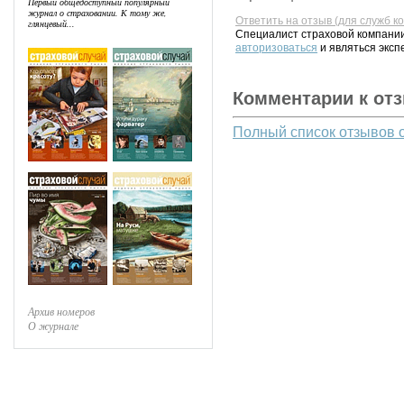
Первый общедоступный популярный
журнал о страховании. К тому же,
Ответить на отзыв (для служб к
глянцевый...
Специалист страховой компании
авторизоваться
и являться эксп
Комментарии к от
Полный список отзывов 
Архив номеров
О журнале