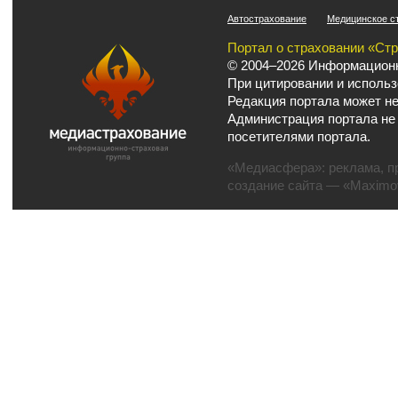
Автострахование
Медицинское с
Портал о страховании «Ст
© 2004–2026 Информационн
При цитировании и использ
Редакция портала может не
Администрация портала не
посетителями портала.
«Медиасфера»:
реклама
,
п
создание сайта
— «Maximov