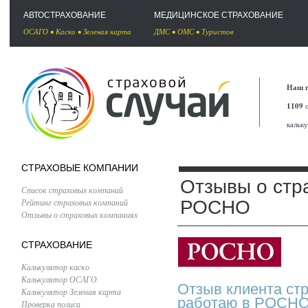
АВТОСТРАХОВАНИЕ
МЕДИЦИНСКОЕ СТРАХОВАНИЕ
ОСАГО
•
Каско
•
Зеленая карта
ДМС
•
ОМС
•
Туристов
Наш п
1109
с
кальк
СТРАХОВЫЕ КОМПАНИИ
Отзывы о стр
Список страховых компаний
Рейтинг страховых компаний
РОСНО
Отзывы о страховых компаниях
СТРАХОВАНИЕ
Калькулятор каско
Калькулятор ОСАГО
Отзыв клиента ст
Калькулятор Зеленая карта
работаю в РОСНО,
Проверка полиса