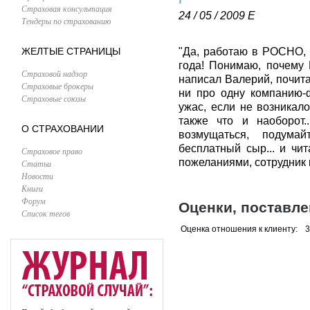
Страховая консультация
24 / 05 / 2009
Е
Тендеры по страхованию
ЖЕЛТЫЕ СТРАНИЦЫ
"Да, работаю в РОСНО, 
года! Понимаю, почему
Страховой надзор
написал Валерий, почита
Страховые брокеры
ни про одну компанию-ф
Страховые союзы
ужас, если не возникало
также что и наоборот.
О СТРАХОВАНИИ
возмущаться, подума
бесплатный сыр... и чи
Страховое право
пожеланиями, сотрудник
Статьи
Новости
Книги
Форум
Оценки, поставл
Список тегов
Оценка отношения к клиенту:
3