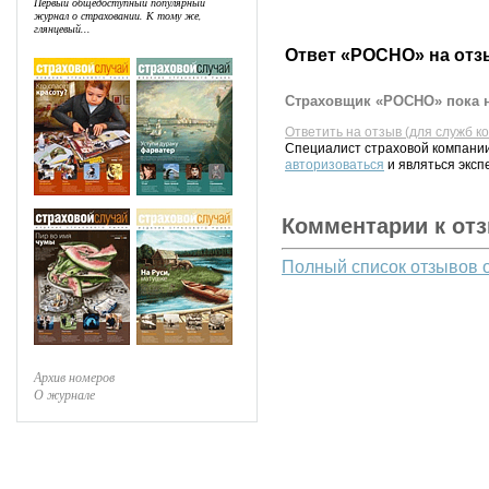
Первый общедоступный популярный
журнал о страховании. К тому же,
глянцевый...
Ответ «РОСНО» на отз
Страховщик «РОСНО» пока н
Ответить на отзыв (для служб к
Специалист страховой компании
авторизоваться
и являться эксп
Комментарии к от
Полный список отзывов 
Архив номеров
О журнале