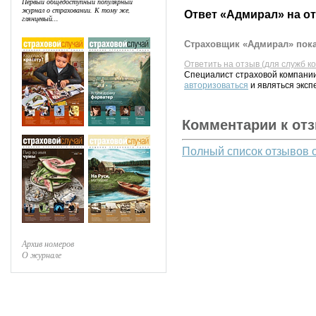
Первый общедоступный популярный
журнал о страховании. К тому же,
Ответ «Адмирал» на о
глянцевый...
Страховщик «Адмирал» пока
Ответить на отзыв (для служб к
Специалист страховой компании
авторизоваться
и являться эксп
Комментарии к от
Полный список отзывов 
Архив номеров
О журнале