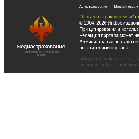
Автострахование
Медицинское с
Портал о страховании «Ст
© 2004–2026 Информационн
При цитировании и использ
Редакция портала может не
Администрация портала не
посетителями портала.
«Медиасфера»:
реклама
,
п
создание сайта
— «Maximov