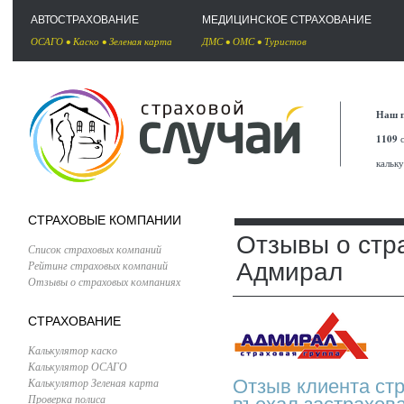
АВТОСТРАХОВАНИЕ
МЕДИЦИНСКОЕ СТРАХОВАНИЕ
ОСАГО
•
Каско
•
Зеленая карта
ДМС
•
ОМС
•
Туристов
Наш п
1109
с
кальк
СТРАХОВЫЕ КОМПАНИИ
Отзывы о стр
Список страховых компаний
Рейтинг страховых компаний
Адмирал
Отзывы о страховых компаниях
СТРАХОВАНИЕ
Калькулятор каско
Калькулятор ОСАГО
Калькулятор Зеленая карта
Отзыв клиента ст
Проверка полиса