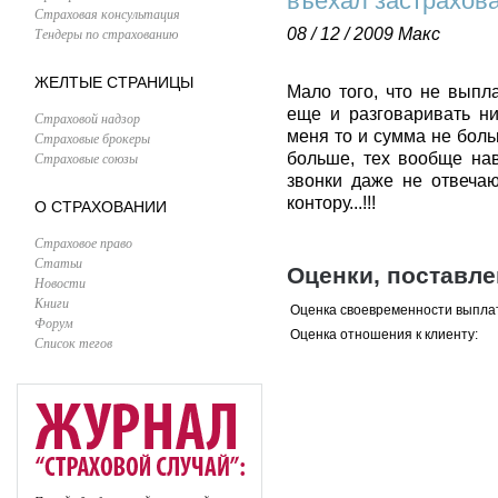
въехал застрахов
Страховая консультация
Тендеры по страхованию
08 / 12 / 2009
Макс
ЖЕЛТЫЕ СТРАНИЦЫ
Мало того, что не выпл
еще и разговаривать ник
Страховой надзор
меня то и сумма не боль
Страховые брокеры
Страховые союзы
больше, тех вообще нав
звонки даже не отвечаю
контору...!!!
О СТРАХОВАНИИ
Страховое право
Статьи
Оценки, поставл
Новости
Книги
Оценка своевременности выпла
Форум
Оценка отношения к клиенту:
Список тегов