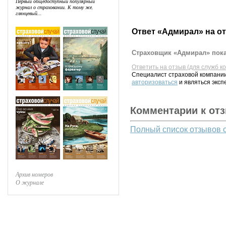
Первый общедоступный популярный
журнал о страховании. К тому же,
глянцевый...
Ответ «Адмирал» на о
Страховщик «Адмирал» пока
Ответить на отзыв (для служб к
Специалист страховой компании
авторизоваться
и являться эксп
Комментарии к от
Полный список отзывов 
Архив номеров
О журнале