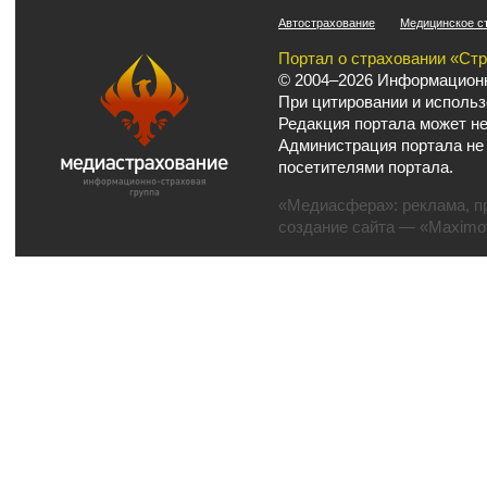
Автострахование
Медицинское с
Портал о страховании «Ст
© 2004–2026 Информационн
При цитировании и использ
Редакция портала может не
Администрация портала не
посетителями портала.
«Медиасфера»:
реклама
,
п
создание сайта
— «Maximov