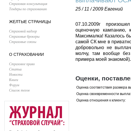
выплачивают ОСА
Страховая консультация
Тендеры по страхованию
25 / 11 / 2009
Евгений
ЖЕЛТЫЕ СТРАНИЦЫ
07.10.2009г произош
оценочную кампанию, к
Страховой надзор
Максималка! Казалось бы
Страховые брокеры
Страховые союзы
самой СК мне в приватно
добровольно не выплач
молчу, там вообще без 
О СТРАХОВАНИИ
примера моей знакомой).<
Страховое право
Статьи
Новости
Оценки, поставл
Книги
Форум
Оценка соответствия размера в
Список тегов
Оценка своевременности выпла
Оценка отношения к клиенту: