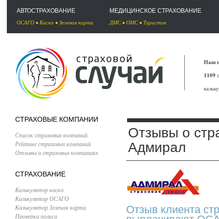
АВТОСТРАХОВАНИЕ
МЕДИЦИНСКОЕ СТРАХОВАНИЕ
ОСАГО
•
Каско
•
Зеленая карта
ДМС
•
ОМС
•
Туристов
Наш п
1109
с
кальк
СТРАХОВЫЕ КОМПАНИИ
Отзывы о стр
Список страховых компаний
Рейтинг страховых компаний
Адмирал
Отзывы о страховых компаниях
СТРАХОВАНИЕ
Калькулятор каско
Калькулятор ОСАГО
Калькулятор Зеленая карта
Отзыв клиента ст
Проверка полиса