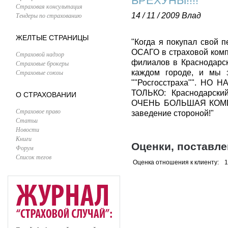
БРЕХУНЫ!!!!
Страховая консультация
Тендеры по страхованию
14 / 11 / 2009
Влад
ЖЕЛТЫЕ СТРАНИЦЫ
"Когда я покупал свой 
ОСАГО в страховой компа
Страховой надзор
филиалов в Краснодарско
Страховые брокеры
Страховые союзы
каждом городе, и мы 
""Росгосстраха"". НО 
ТОЛЬКО: Краснодарски
О СТРАХОВАНИИ
ОЧЕНЬ БОЛЬШАЯ КОМПАН
Страховое право
заведение стороной!"
Статьи
Новости
Книги
Оценки, поставл
Форум
Список тегов
Оценка отношения к клиенту:
1