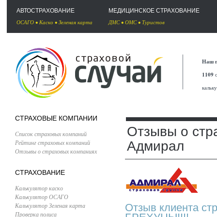
АВТОСТРАХОВАНИЕ
МЕДИЦИНСКОЕ СТРАХОВАНИЕ
ОСАГО
•
Каско
•
Зеленая карта
ДМС
•
ОМС
•
Туристов
Наш п
1109
с
кальк
СТРАХОВЫЕ КОМПАНИИ
Отзывы о стр
Список страховых компаний
Рейтинг страховых компаний
Адмирал
Отзывы о страховых компаниях
СТРАХОВАНИЕ
Калькулятор каско
Калькулятор ОСАГО
Калькулятор Зеленая карта
Отзыв клиента ст
Проверка полиса