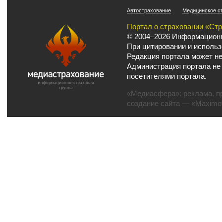
Автострахование
Медицинское с
Портал о страховании «Ст
© 2004–2026 Информационн
При цитировании и использ
Редакция портала может не
Администрация портала не
посетителями портала.
«Медиасфера»:
реклама
,
п
создание сайта
— «Maximov