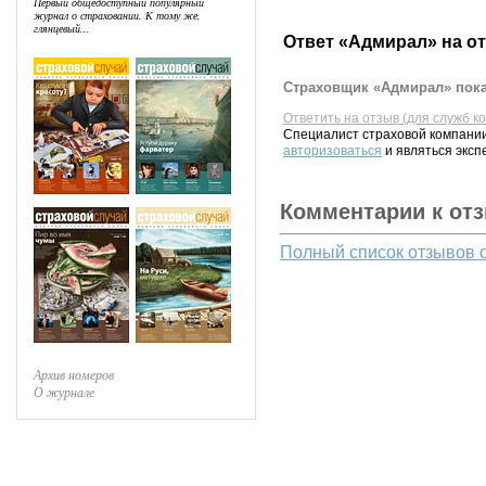
Первый общедоступный популярный
журнал о страховании. К тому же,
глянцевый...
Ответ «Адмирал» на о
Страховщик «Адмирал» пока
Ответить на отзыв (для служб к
Специалист страховой компании
авторизоваться
и являться эксп
Комментарии к от
Полный список отзывов 
Архив номеров
О журнале