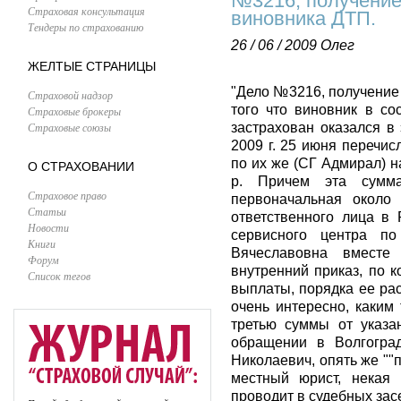
№3216, получение
Страховая консультация
виновника ДТП.
Тендеры по страхованию
26 / 06 / 2009
Олег
ЖЕЛТЫЕ СТРАНИЦЫ
"Дело №3216, получение
Страховой надзор
того что виновник в со
Страховые брокеры
Страховые союзы
застрахован оказался в
2009 г. 25 июня перечис
по их же (СГ Адмирал) н
О СТРАХОВАНИИ
р. Причем эта сумм
Страховое право
первоначальная около 
Статьи
ответственного лица в 
Новости
сервисного центра по
Книги
Вячеславовна вместе 
Форум
внутренний приказ, по 
Список тегов
выплаты, порядка ее рас
очень интересно, каким
третью суммы от указан
обращении в Волгогра
Николаевич, опять же ""п
местный юрист, некая 
проводит в судебных зас