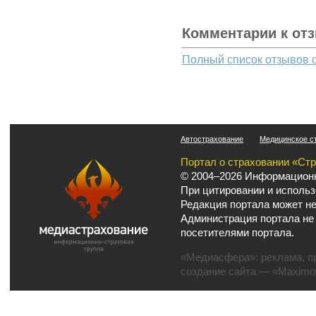
Комментарии к от
Полный список отзывов 
Автострахование
Медицинское с
Портал о страховании «Ст
© 2004–2026 Информационн
При цитировании и использ
Редакция портала может не
Администрация портала не
посетителями портала.
«Медиасфера»:
реклама
,
п
создание сайта
— «Maximov