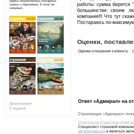
Первый общедоступный популярный
работы: сумма берется ""
журнал о страховании. К тому же,
глянцевый...
большинстве своем лю
компания!!! Что тут скаж
Постараюсь по-максимуму
Оценки, поставл
Оценка отношения к клиенту:
1
Ответ «Адмирал» на о
Архив номеров
О журнале
Страховщик «Адмирал» пока
Ответить на отзыв (для служб к
Специалист страховой компании
авторизоваться
и являться эксп