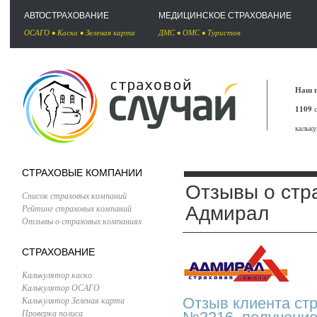
АВТОСТРАХОВАНИЕ
МЕДИЦИНСКОЕ СТРАХОВАНИЕ
ОСАГО
•
Каско
•
Зеленая карта
ДМС
•
ОМС
•
Туристов
Наш п
1109
с
кальк
СТРАХОВЫЕ КОМПАНИИ
Отзывы о стр
Список страховых компаний
Рейтинг страховых компаний
Адмирал
Отзывы о страховых компаниях
СТРАХОВАНИЕ
Калькулятор каско
Калькулятор ОСАГО
Калькулятор Зеленая карта
Отзыв клиента ст
Проверка полиса