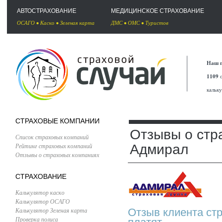
АВТОСТРАХОВАНИЕ
МЕДИЦИНСКОЕ СТРАХОВАНИЕ
ОСАГО
•
Каско
•
Зеленая карта
ДМС
•
ОМС
•
Туристов
Наш п
1109
с
кальк
СТРАХОВЫЕ КОМПАНИИ
Отзывы о стр
Список страховых компаний
Рейтинг страховых компаний
Адмирал
Отзывы о страховых компаниях
СТРАХОВАНИЕ
Калькулятор каско
Калькулятор ОСАГО
Калькулятор Зеленая карта
Отзыв клиента ст
Проверка полиса