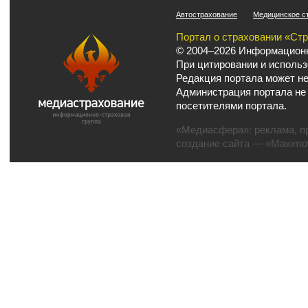
Автострахование
Медицинское с
Портал о страховании «Ст
© 2004–2026 Информационн
При цитировании и использ
Редакция портала может не
Администрация портала не
посетителями портала.
«Медиасфера»:
реклама
,
п
создание сайта
— «Maximov