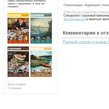
Первый общедоступный популярный
журнал о страховании. К тому же,
Страховщик «Адмирал» пока
глянцевый...
Ответить на отзыв (для служб к
Специалист страховой компании
авторизоваться
и являться эксп
Комментарии к от
Полный список отзывов 
Архив номеров
О журнале