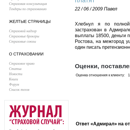
платят
Страховая консультация
Тендеры по страхованию
22 / 06 / 2009
Павел
ЖЕЛТЫЕ СТРАНИЦЫ
Хлебнул я по полной 
застрахован в Адмирал
Страховой надзор
выплаты 18500, деньги п
Страховые брокеры
Страховые союзы
Ростова, на межгород у
один писать претензионно
О СТРАХОВАНИИ
Страховое право
Оценки, поставл
Статьи
Новости
Оценка отношения к клиенту:
1
Книги
Форум
Список тегов
Ответ «Адмирал» на о