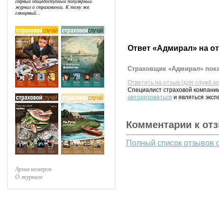
Первый общедоступный популярный
журнал о страховании. К тому же,
глянцевый...
Ответ «Адмирал» на о
Страховщик «Адмирал» пока
Ответить на отзыв (для служб к
Специалист страховой компании
авторизоваться
и являться эксп
Комментарии к от
Полный список отзывов 
Архив номеров
О журнале