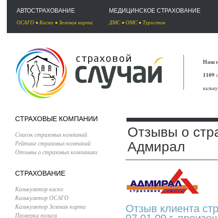
АВТОСТРАХОВАНИЕ
МЕДИЦИНСКОЕ СТРАХОВАНИЕ
ОСАГО
•
Каско
•
Зеленая карта
ДМС
•
ОМС
•
Туристов
Наш п
1109
с
кальк
СТРАХОВЫЕ КОМПАНИИ
Отзывы о стр
Список страховых компаний
Рейтинг страховых компаний
Адмирал
Отзывы о страховых компаниях
СТРАХОВАНИЕ
Калькулятор каско
Калькулятор ОСАГО
Калькулятор Зеленая карта
Отзыв клиента ст
Проверка полиса