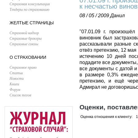
07.01.09 г. произ
Страховая консультация
к несчастью вино
Тендеры по страхованию
08 / 05 / 2009
Данил
ЖЕЛТЫЕ СТРАНИЦЫ
"07.01.09 г. произошё
Страховой надзор
виновник был застрахов
Страховые брокеры
Страховые союзы
рассказывали разные ск
отвёз претензию, 12 мая
истечению 10 дней посл
О СТРАХОВАНИИ
подадите все документы,
Страховое право
все документы с датой 
Статьи
в размере 0,3% ежедн
Новости
претензию, и ещё чер
Книги
Адмирал не договоришься
Форум
Список тегов
Оценки, поставл
Оценка отношения к клиенту:
1