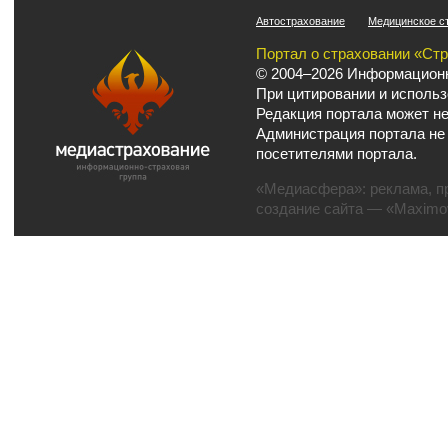
Автострахование
Медицинское с
Портал о страховании «Ст
© 2004–2026 Информационн
При цитировании и использ
Редакция портала может не
Администрация портала не
посетителями портала.
«Медиасфера»:
реклама
,
п
создание сайта
— «Maximov