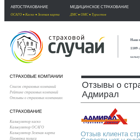
АВТОСТРАХОВАНИЕ
МЕДИЦИНСКОЕ СТРАХОВАНИЕ
ОСАГО
•
Каско
•
Зеленая карта
ДМС
•
ОМС
•
Туристов
Наш п
1109
с
кальк
СТРАХОВЫЕ КОМПАНИИ
Отзывы о стр
Список страховых компаний
Рейтинг страховых компаний
Адмирал
Отзывы о страховых компаниях
СТРАХОВАНИЕ
Калькулятор каско
Калькулятор ОСАГО
Калькулятор Зеленая карта
Отзыв клиента ст
Проверка полиса