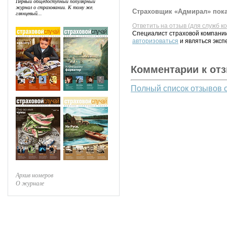
Первый общедоступный популярный
журнал о страховании. К тому же,
Страховщик «Адмирал» пока
глянцевый...
Ответить на отзыв (для служб к
Специалист страховой компании
авторизоваться
и являться эксп
Комментарии к от
Полный список отзывов 
Архив номеров
О журнале