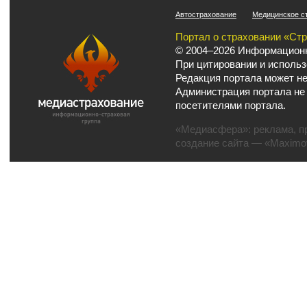
Автострахование
Медицинское с
Портал о страховании «Ст
© 2004–2026 Информационн
При цитировании и использ
Редакция портала может не
Администрация портала не
посетителями портала.
«Медиасфера»:
реклама
,
п
создание сайта
— «Maximov