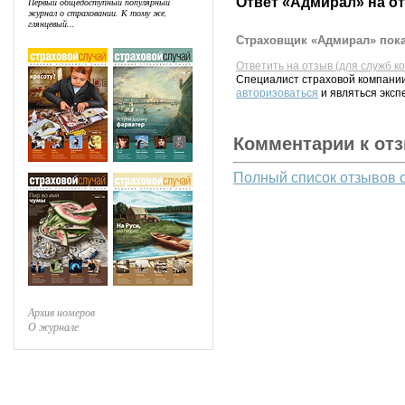
Ответ «Адмирал» на о
Первый общедоступный популярный
журнал о страховании. К тому же,
глянцевый...
Страховщик «Адмирал» пока
Ответить на отзыв (для служб к
Специалист страховой компании
авторизоваться
и являться эксп
Комментарии к от
Полный список отзывов 
Архив номеров
О журнале