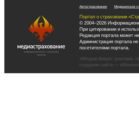
Автострахование
Медицинское с
Портал о страховании «Ст
© 2004–2026 Информационн
При цитировании и использ
Редакция портала может не
Администрация портала не
посетителями портала.
«Медиасфера»:
реклама
,
п
создание сайта
— «Maximov