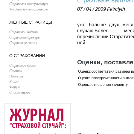
страховые выпла
Страховая консультация
Тендеры по страхованию
07 / 04 / 2009
Fktrcfylh
ЖЕЛТЫЕ СТРАНИЦЫ
уже больше двух меся
случаю.Более ме
Страховой надзор
перечислении.Отвратите
Страховые брокеры
Страховые союзы
ней.
О СТРАХОВАНИИ
Оценки, поставл
Страховое право
Статьи
Оценка соответствия размера в
Новости
Оценка своевременности выпла
Книги
Оценка отношения к клиенту:
Форум
Список тегов