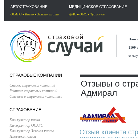
АВТОСТРАХОВАНИЕ
МЕДИЦИНСКОЕ СТРАХОВАНИЕ
ОСАГО
•
Каско
•
Зеленая карта
ДМС
•
ОМС
•
Туристов
Наш п
1109
с
кальк
СТРАХОВЫЕ КОМПАНИИ
Отзывы о стр
Список страховых компаний
Рейтинг страховых компаний
Адмирал
Отзывы о страховых компаниях
СТРАХОВАНИЕ
Калькулятор каско
Калькулятор ОСАГО
Калькулятор Зеленая карта
Отзыв клиента ст
Проверка полиса