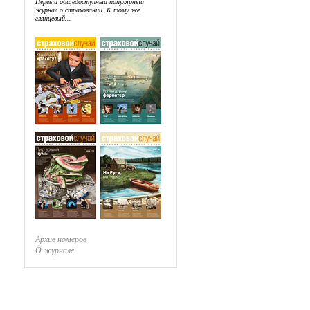
Первый общедоступный популярный
журнал о страховании. К тому же,
глянцевый...
Архив номеров
О журнале