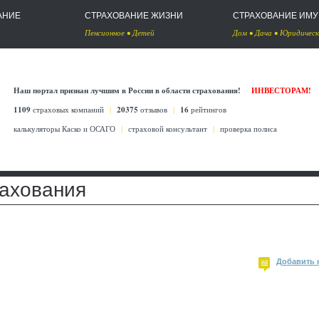
АНИЕ
СТРАХОВАНИЕ ЖИЗНИ
СТРАХОВАНИЕ ИМ
Пенсионное
•
Детей
Дом
•
Дача
•
Юридическ
Наш портал признан лучшим в России в области страхования!
ИНВЕСТОРАМ!
1109
страховых компаний
|
20375
отзывов
|
16
рейтингов
калькуляторы Каско
и
ОСАГО
|
страховой консультант
|
проверка полиса
рахования
Добавить 