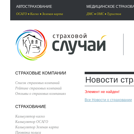
АВТОСТРАХОВАНИЕ
МЕДИЦИНСКОЕ СТРАХОВ
ОСАГО
•
Каско
•
Зеленая карта
ДМС
•
ОМС
•
Туристов
СТРАХОВЫЕ КОМПАНИИ
Новости ст
Список страховых компаний
Рейтинг страховых компаний
Элемент не найден!
Отзывы о страховых компаниях
Все Новости о страховании
СТРАХОВАНИЕ
Калькулятор каско
Калькулятор ОСАГО
Калькулятор Зеленая карта
Проверка полиса