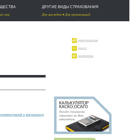
УЩЕСТВА
ДРУГИЕ ВИДЫ СТРАХОВАНИЯ
их лиц
Для граждан
•
Для организаций
авторизация
поиск
контакты
КАЛЬКУЛЯТОР
КАСКО,ОСАГО
Расчёт стоимости
комментарий к материалу
страховки на Ваш
автомобиль